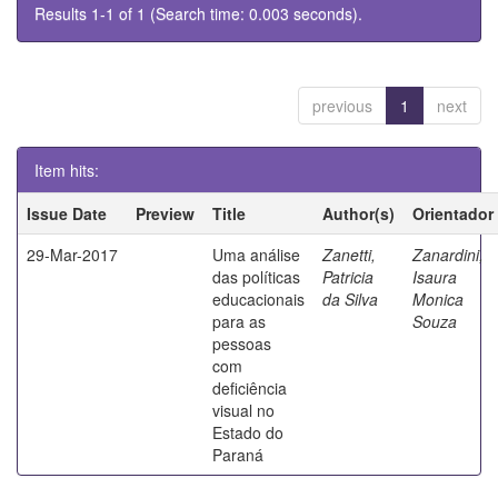
Results 1-1 of 1 (Search time: 0.003 seconds).
previous
1
next
Item hits:
Issue Date
Preview
Title
Author(s)
Orientador
29-Mar-2017
Uma análise
Zanetti,
Zanardini,
das políticas
Patricia
Isaura
educacionais
da Silva
Monica
para as
Souza
pessoas
com
deficiência
visual no
Estado do
Paraná