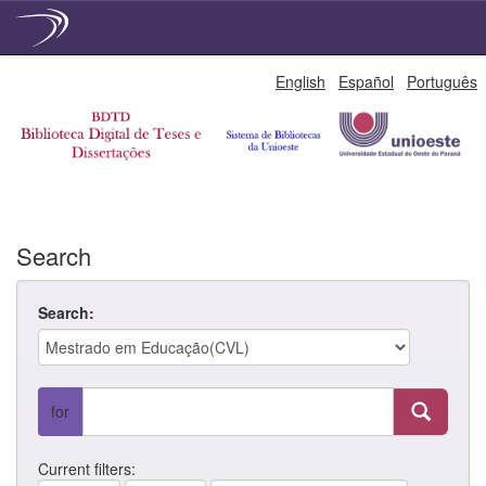
Skip
English
Español
Português
navigation
Search
Search:
for
Current filters: