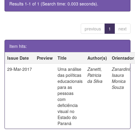
Results 1-1 of 1 (Search time: 0.003 seconds).
previous
1
next
Item hits:
Issue Date
Preview
Title
Author(s)
Orientador
29-Mar-2017
Uma análise
Zanetti,
Zanardini,
das políticas
Patricia
Isaura
educacionais
da Silva
Monica
para as
Souza
pessoas
com
deficiência
visual no
Estado do
Paraná