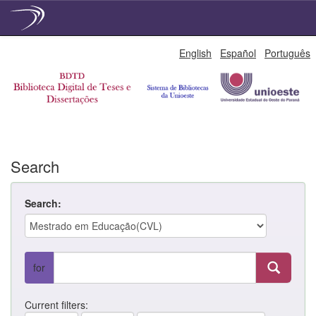
Skip
English
Español
Português
navigation
Search
Search:
for
Current filters: