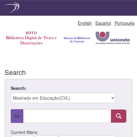
Skip
English
Español
Português
navigation
Search
Search:
for
Current filters: