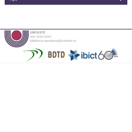
UNIOESTE
(45) 3220-3000
biblioteca.repositorio@unioeste.br