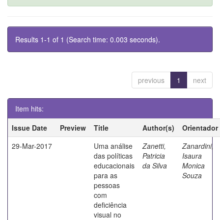
Results 1-1 of 1 (Search time: 0.003 seconds).
previous
1
next
Item hits:
Issue Date
Preview
Title
Author(s)
Orientador
29-Mar-2017
Uma análise
Zanetti,
Zanardini,
das políticas
Patricia
Isaura
educacionais
da Silva
Monica
para as
Souza
pessoas
com
deficiência
visual no