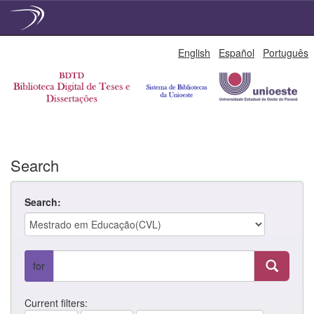
Skip
English
Español
Português
navigation
Search
Search:
for
Current filters: