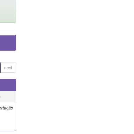
next
e
ertação