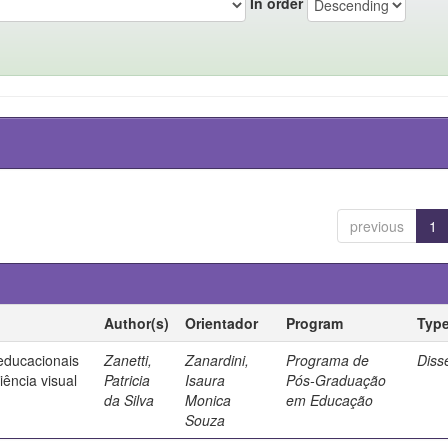
In order
previous
1
Author(s)
Orientador
Program
Typ
 educacionais
Zanetti,
Zanardini,
Programa de
Diss
ência visual
Patricia
Isaura
Pós-Graduação
da Silva
Monica
em Educação
Souza