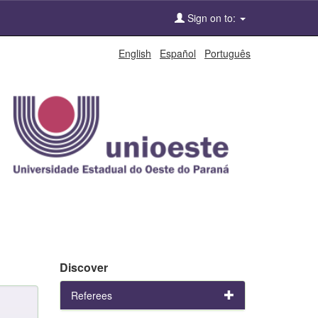
Sign on to:
English
Español
Português
Discover
Referees