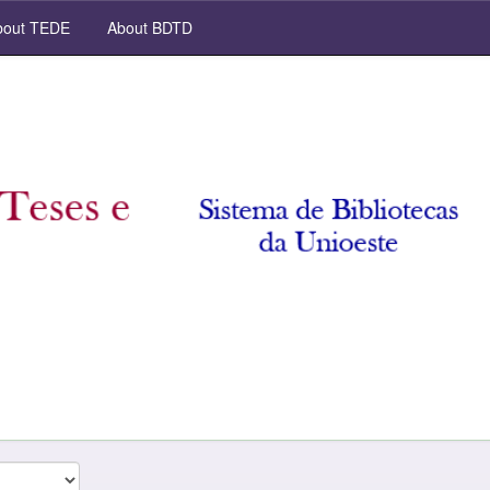
out TEDE
About BDTD