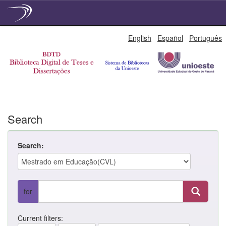
Skip
English
Español
Português
navigation
Search
Search:
for
Current filters: