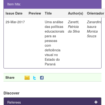
Item hits:
Issue Date
Preview
Title
Author(s)
Orientador
29-Mar-2017
Uma análise
Zanetti,
Zanardini,
das políticas
Patricia
Isaura
educacionais
da Silva
Monica
para as
Souza
pessoas
com
deficiência
visual no
Estado do
Paraná
Share
Discover
Referees