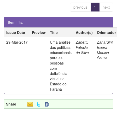
previous
1
next
Item hits:
Issue Date
Preview
Title
Author(s)
Orientador
29-Mar-2017
Uma análise
Zanetti,
Zanardini,
das políticas
Patricia
Isaura
educacionais
da Silva
Monica
para as
Souza
pessoas
com
deficiência
visual no
Estado do
Paraná
Share