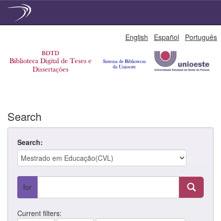
Skip
English
Español
Português
navigation
Search
Search:
for
Current filters: