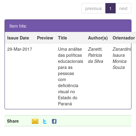
previous
1
next
Item hits:
Issue Date
Preview
Title
Author(s)
Orientador
29-Mar-2017
Uma análise
Zanetti,
Zanardini,
das políticas
Patricia
Isaura
educacionais
da Silva
Monica
para as
Souza
pessoas
com
deficiência
visual no
Estado do
Paraná
Share