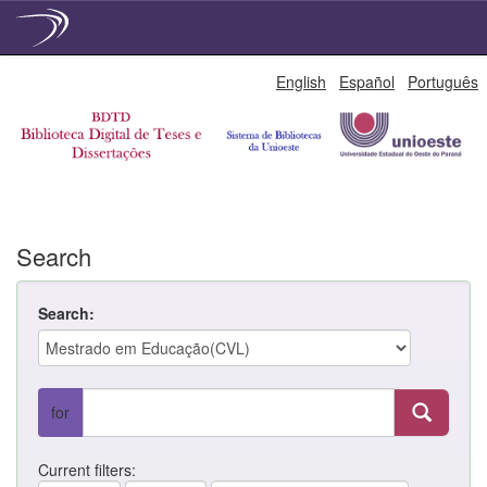
Skip
English
Español
Português
navigation
Search
Search:
for
Current filters: