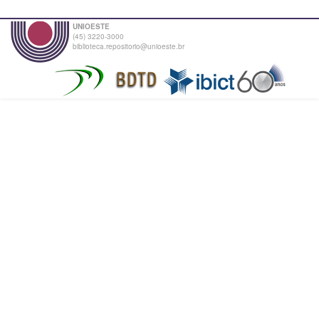
UNIOESTE
(45) 3220-3000
biblioteca.repositorio@unioeste.br