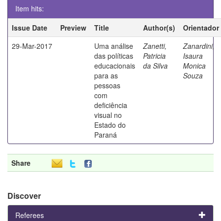
Item hits:
Issue Date
Preview
Title
Author(s)
Orientador
29-Mar-2017
Uma análise
Zanetti,
Zanardini,
das políticas
Patricia
Isaura
educacionais
da Silva
Monica
para as
Souza
pessoas
com
deficiência
visual no
Estado do
Paraná
Share
Discover
Referees