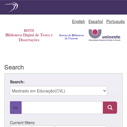
Skip
English
Español
Português
navigation
Search
Search:
for
Current filters: