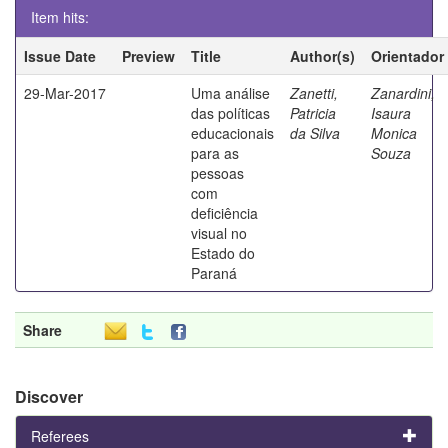
Item hits:
Issue Date
Preview
Title
Author(s)
Orientador
29-Mar-2017
Uma análise
Zanetti,
Zanardini,
das políticas
Patricia
Isaura
educacionais
da Silva
Monica
para as
Souza
pessoas
com
deficiência
visual no
Estado do
Paraná
Share
Discover
Referees