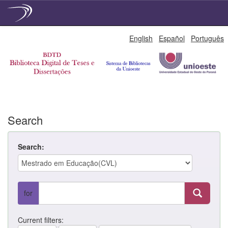
Skip
English
Español
Português
navigation
Search
Search:
for
Current filters: