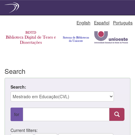
Skip
English
Español
Português
navigation
Search
Search:
for
Current filters: