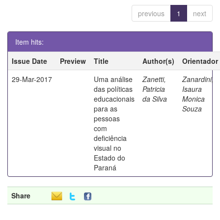
previous
1
next
Item hits:
Issue Date
Preview
Title
Author(s)
Orientador
29-Mar-2017
Uma análise
Zanetti,
Zanardini,
das políticas
Patricia
Isaura
educacionais
da Silva
Monica
para as
Souza
pessoas
com
deficiência
visual no
Estado do
Paraná
Share