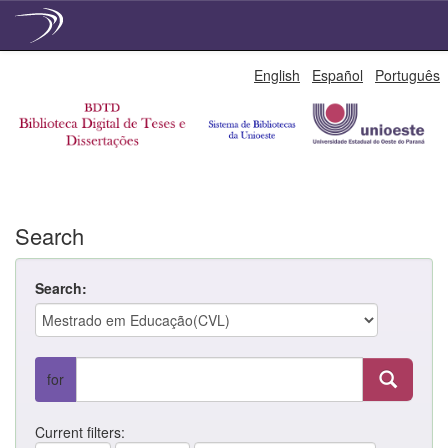
Skip
English
Español
Português
navigation
Search
Search:
for
Current filters: