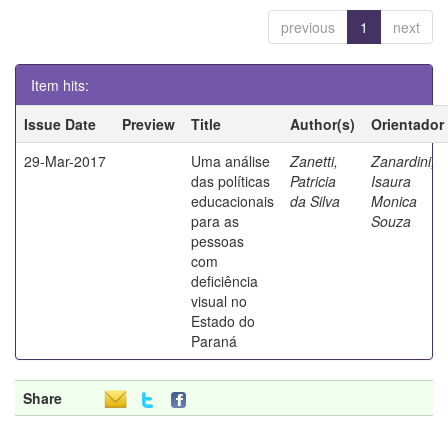
previous
1
next
Item hits:
Issue Date
Preview
Title
Author(s)
Orientador
29-Mar-2017
Uma análise
Zanetti,
Zanardini,
das políticas
Patricia
Isaura
educacionais
da Silva
Monica
para as
Souza
pessoas
com
deficiência
visual no
Estado do
Paraná
Share