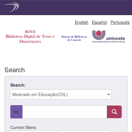
Skip
English
Español
Português
navigation
Search
Search:
for
Current filters: