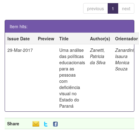
previous
1
next
Item hits:
Issue Date
Preview
Title
Author(s)
Orientador
29-Mar-2017
Uma análise
Zanetti,
Zanardini,
das políticas
Patricia
Isaura
educacionais
da Silva
Monica
para as
Souza
pessoas
com
deficiência
visual no
Estado do
Paraná
Share