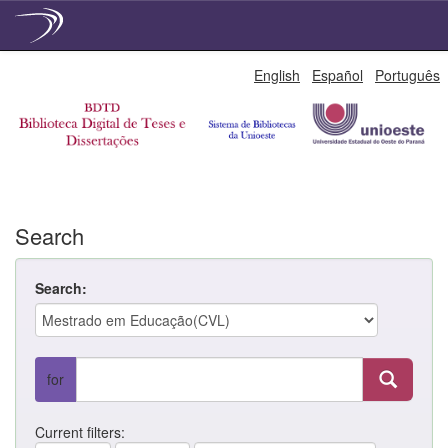
Skip
English
Español
Português
navigation
Search
Search:
for
Current filters: