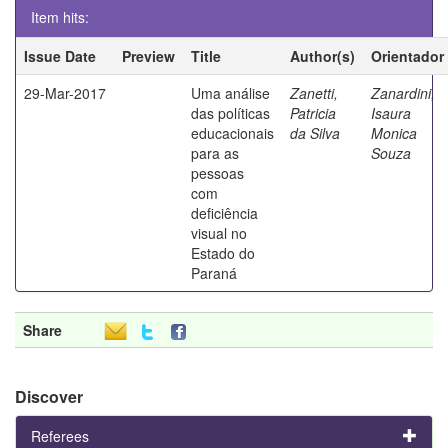
Item hits:
Issue Date
Preview
Title
Author(s)
Orientador
29-Mar-2017
Uma análise
Zanetti,
Zanardini,
das políticas
Patricia
Isaura
educacionais
da Silva
Monica
para as
Souza
pessoas
com
deficiência
visual no
Estado do
Paraná
Share
Discover
Referees