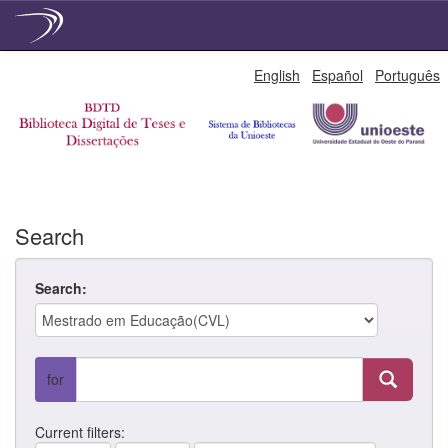
Skip
English
Español
Português
navigation
Search
Search:
for
Current filters: