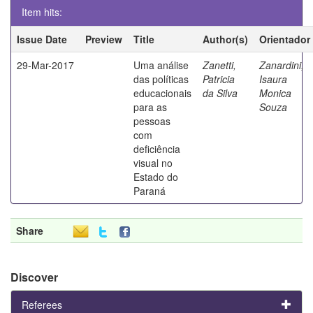
Item hits:
Issue Date
Preview
Title
Author(s)
Orientador
29-Mar-2017
Uma análise
Zanetti,
Zanardini,
das políticas
Patricia
Isaura
educacionais
da Silva
Monica
para as
Souza
pessoas
com
deficiência
visual no
Estado do
Paraná
Share
Discover
Referees