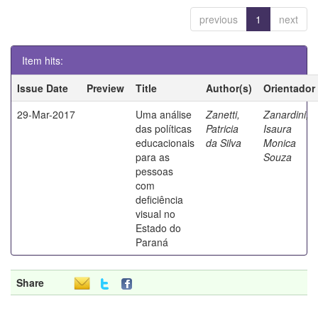
previous
1
next
Item hits:
Issue Date
Preview
Title
Author(s)
Orientador
29-Mar-2017
Uma análise
Zanetti,
Zanardini,
das políticas
Patricia
Isaura
educacionais
da Silva
Monica
para as
Souza
pessoas
com
deficiência
visual no
Estado do
Paraná
Share