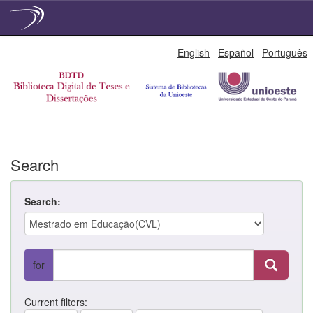
Skip
English
Español
Português
navigation
Search
Search:
for
Current filters: