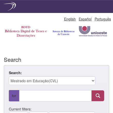
Skip
English
Español
Português
navigation
Search
Search:
for
Current filters: