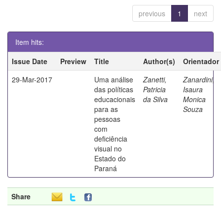
previous
1
next
Item hits:
Issue Date
Preview
Title
Author(s)
Orientador
29-Mar-2017
Uma análise
Zanetti,
Zanardini,
das políticas
Patricia
Isaura
educacionais
da Silva
Monica
para as
Souza
pessoas
com
deficiência
visual no
Estado do
Paraná
Share