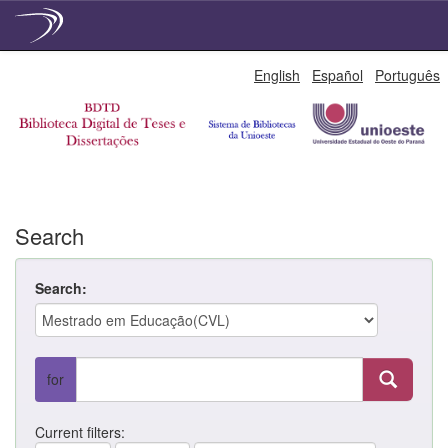
Skip
English
Español
Português
navigation
Search
Search:
for
Current filters: