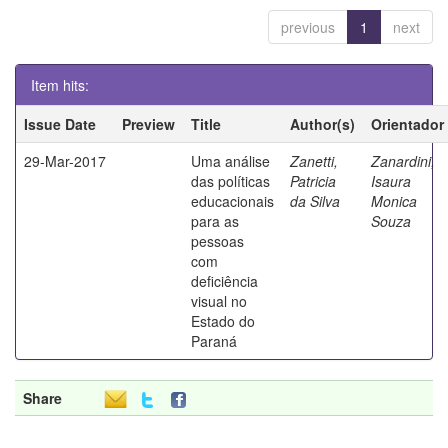
previous
1
next
Item hits:
Issue Date
Preview
Title
Author(s)
Orientador
29-Mar-2017
Uma análise
Zanetti,
Zanardini,
das políticas
Patricia
Isaura
educacionais
da Silva
Monica
para as
Souza
pessoas
com
deficiência
visual no
Estado do
Paraná
Share