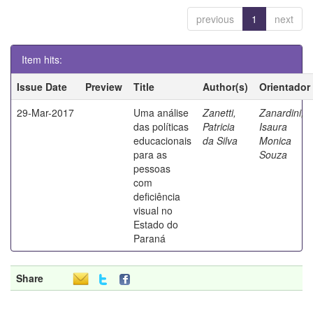
previous
1
next
Item hits:
Issue Date
Preview
Title
Author(s)
Orientador
29-Mar-2017
Uma análise
Zanetti,
Zanardini,
das políticas
Patricia
Isaura
educacionais
da Silva
Monica
para as
Souza
pessoas
com
deficiência
visual no
Estado do
Paraná
Share