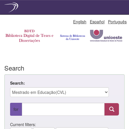
Skip
English
Español
Português
navigation
Search
Search:
for
Current filters: