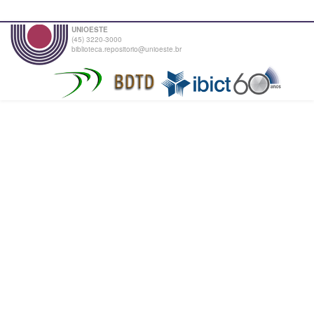
UNIOESTE
(45) 3220-3000
biblioteca.repositorio@unioeste.br