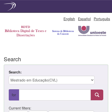
Skip
English
Español
Português
navigation
Search
Search:
for
Current filters: