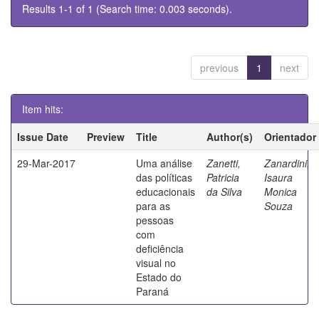
Results 1-1 of 1 (Search time: 0.003 seconds).
previous
1
next
Item hits:
Issue Date
Preview
Title
Author(s)
Orientador
29-Mar-2017
Uma análise
Zanetti,
Zanardini,
das políticas
Patricia
Isaura
educacionais
da Silva
Monica
para as
Souza
pessoas
com
deficiência
visual no
Estado do
Paraná