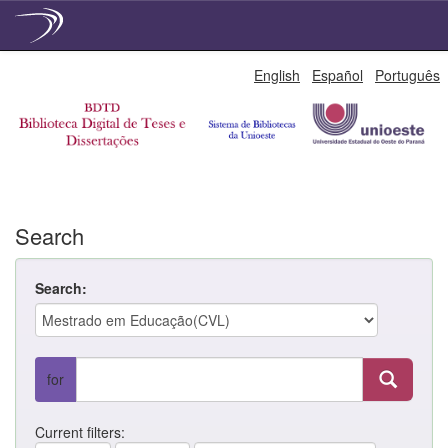
Skip
English
Español
Português
navigation
Search
Search:
for
Current filters: