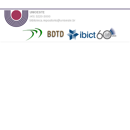
UNIOESTE
(45) 3220-3000
biblioteca.repositorio@unioeste.br