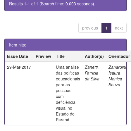
Results 1-1 of 1 (Search time: 0.003 seconds).
previous
1
next
Item hits:
Issue Date
Preview
Title
Author(s)
Orientador
29-Mar-2017
Uma análise
Zanetti,
Zanardini,
das políticas
Patricia
Isaura
educacionais
da Silva
Monica
para as
Souza
pessoas
com
deficiência
visual no
Estado do
Paraná