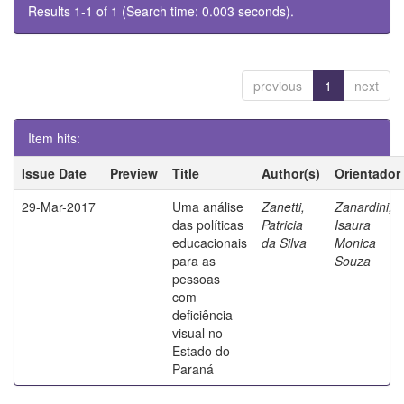
Results 1-1 of 1 (Search time: 0.003 seconds).
previous
1
next
Item hits:
Issue Date
Preview
Title
Author(s)
Orientador
29-Mar-2017
Uma análise
Zanetti,
Zanardini,
das políticas
Patricia
Isaura
educacionais
da Silva
Monica
para as
Souza
pessoas
com
deficiência
visual no
Estado do
Paraná