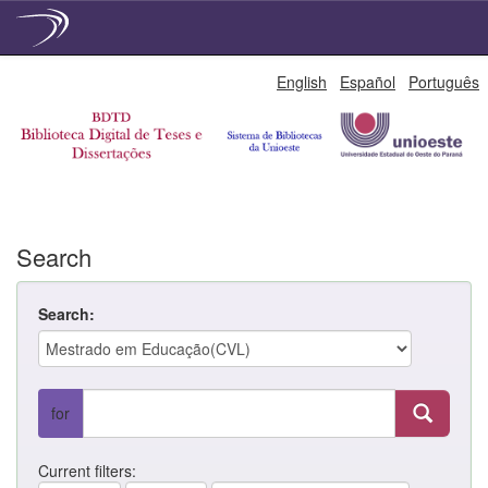
Skip
English
Español
Português
navigation
Search
Search:
for
Current filters: