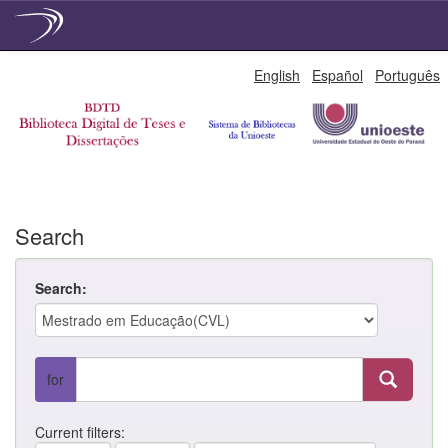
Skip
English
Español
Português
navigation
Search
Search:
for
Current filters: