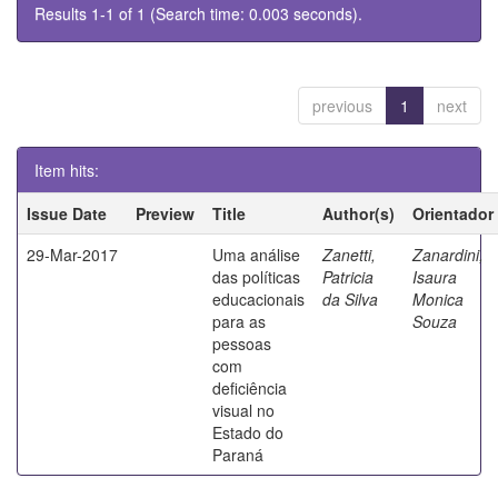
Results 1-1 of 1 (Search time: 0.003 seconds).
previous
1
next
Item hits:
Issue Date
Preview
Title
Author(s)
Orientador
29-Mar-2017
Uma análise
Zanetti,
Zanardini,
das políticas
Patricia
Isaura
educacionais
da Silva
Monica
para as
Souza
pessoas
com
deficiência
visual no
Estado do
Paraná