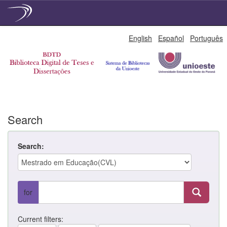
Skip
English
Español
Português
navigation
Search
Search:
for
Current filters: