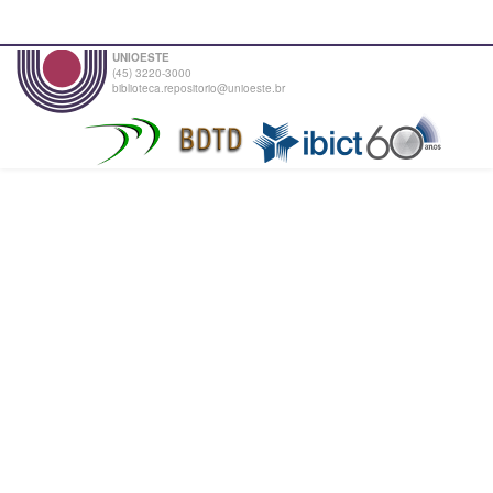
UNIOESTE
(45) 3220-3000
biblioteca.repositorio@unioeste.br