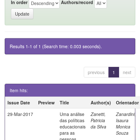
In order
Authors/record
Results 1-1 of 1 (Search time: 0.003 seconds).
previous
1
next
Item hits:
Issue Date
Preview
Title
Author(s)
Orientador
29-Mar-2017
Uma análise
Zanetti,
Zanardini,
das políticas
Patricia
Isaura
educacionais
da Silva
Monica
para as
Souza
pessoas