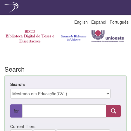
Skip
English
Español
Português
navigation
Search
Search:
for
Current filters: