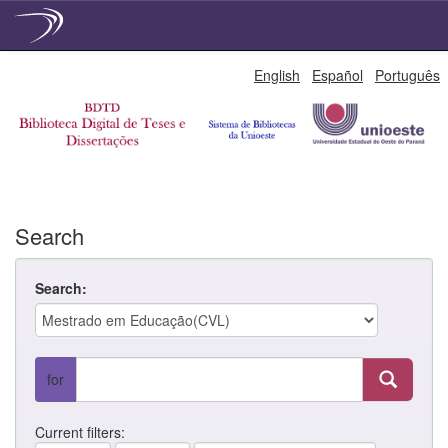
Skip
English
Español
Português
navigation
Search
Search:
for
Current filters: