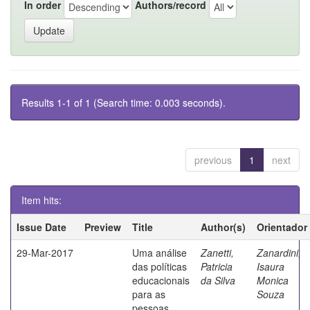
In order
Authors/record
Results 1-1 of 1 (Search time: 0.003 seconds).
previous
1
next
Item hits:
Issue Date
Preview
Title
Author(s)
Orientador
29-Mar-2017
Uma análise
Zanetti,
Zanardini,
das políticas
Patricia
Isaura
educacionais
da Silva
Monica
para as
Souza
pessoas