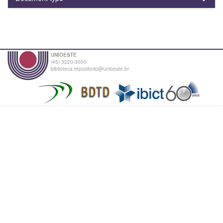
UNIOESTE
(45) 3220-3000
biblioteca.repositorio@unioeste.br