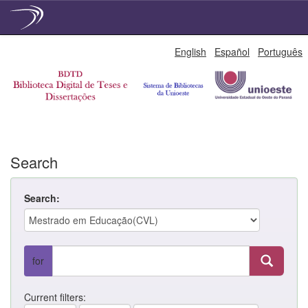
Skip
English
Español
Português
navigation
Search
Search:
for
Current filters: