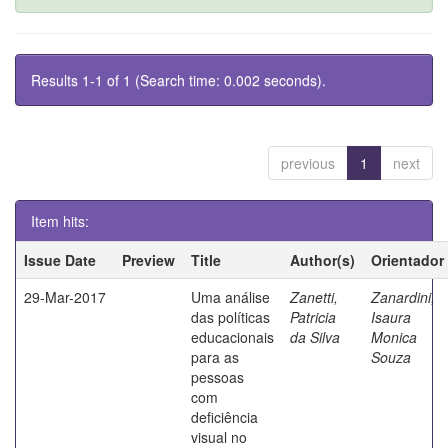
Results 1-1 of 1 (Search time: 0.002 seconds).
previous
1
next
Item hits:
Issue Date
Preview
Title
Author(s)
Orientador
29-Mar-2017
Uma análise
Zanetti,
Zanardini,
das políticas
Patricia
Isaura
educacionais
da Silva
Monica
para as
Souza
pessoas
com
deficiência
visual no