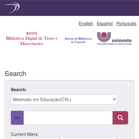
Skip
English
Español
Português
navigation
Search
Search:
for
Current filters: