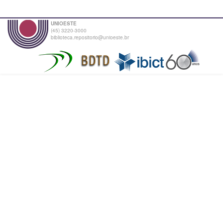
UNIOESTE
(45) 3220-3000
biblioteca.repositorio@unioeste.br