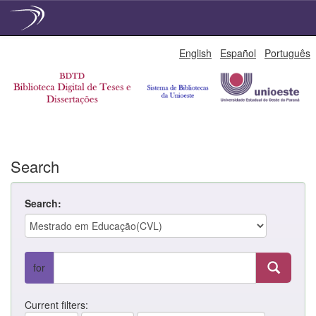
Skip
English
Español
Português
navigation
Search
Search:
for
Current filters: