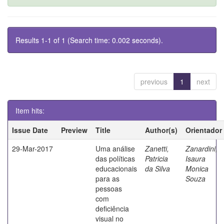
Results 1-1 of 1 (Search time: 0.002 seconds).
previous
1
next
Item hits:
Issue Date
Preview
Title
Author(s)
Orientador
29-Mar-2017
Uma análise
Zanetti,
Zanardini,
das políticas
Patricia
Isaura
educacionais
da Silva
Monica
para as
Souza
pessoas
com
deficiência
visual no