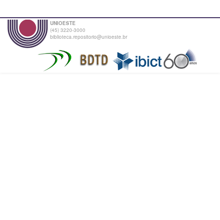
UNIOESTE
(45) 3220-3000
biblioteca.repositorio@unioeste.br