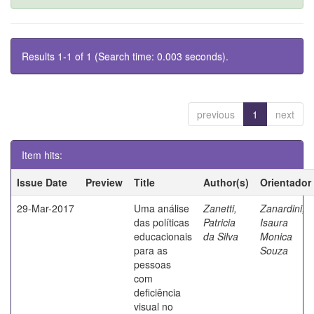
Results 1-1 of 1 (Search time: 0.003 seconds).
previous
1
next
Item hits:
Issue Date
Preview
Title
Author(s)
Orientador
29-Mar-2017
Uma análise
Zanetti,
Zanardini,
das políticas
Patricia
Isaura
educacionais
da Silva
Monica
para as
Souza
pessoas
com
deficiência
visual no