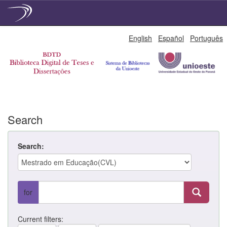
Skip
English
Español
Português
navigation
Search
Search:
for
Current filters: