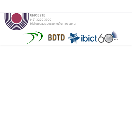
UNIOESTE
(45) 3220-3000
biblioteca.repositorio@unioeste.br