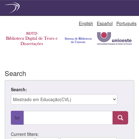
Skip
English
Español
Português
navigation
Search
Search:
for
Current filters: