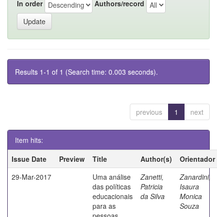
In order
Authors/record
Results 1-1 of 1 (Search time: 0.003 seconds).
previous
1
next
Item hits:
Issue Date
Preview
Title
Author(s)
Orientador
29-Mar-2017
Uma análise
Zanetti,
Zanardini,
das políticas
Patricia
Isaura
educacionais
da Silva
Monica
para as
Souza
pessoas