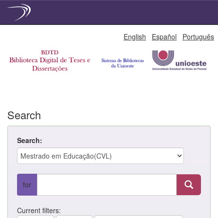
Skip
English
Español
Português
navigation
Search
Search:
for
Current filters: