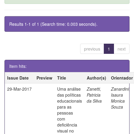
Results 1-1 of 1 (Search time: 0.003 seconds).
previous
1
next
Item hits:
Issue Date
Preview
Title
Author(s)
Orientador
29-Mar-2017
Uma análise
Zanetti,
Zanardini,
das políticas
Patricia
Isaura
educacionais
da Silva
Monica
para as
Souza
pessoas
com
deficiência
visual no