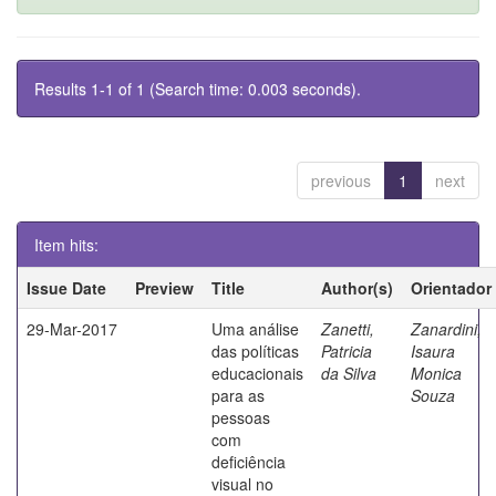
Results 1-1 of 1 (Search time: 0.003 seconds).
previous
1
next
Item hits:
Issue Date
Preview
Title
Author(s)
Orientador
29-Mar-2017
Uma análise
Zanetti,
Zanardini,
das políticas
Patricia
Isaura
educacionais
da Silva
Monica
para as
Souza
pessoas
com
deficiência
visual no