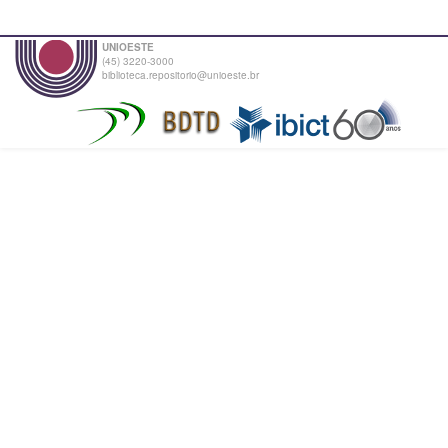
UNIOESTE
(45) 3220-3000
biblioteca.repositorio@unioeste.br