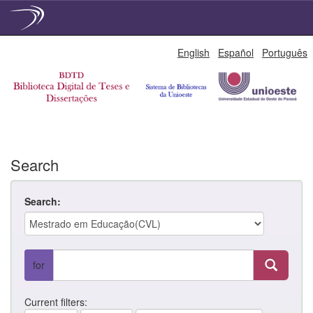
Skip
English
Español
Português
navigation
Search
Search:
for
Current filters: