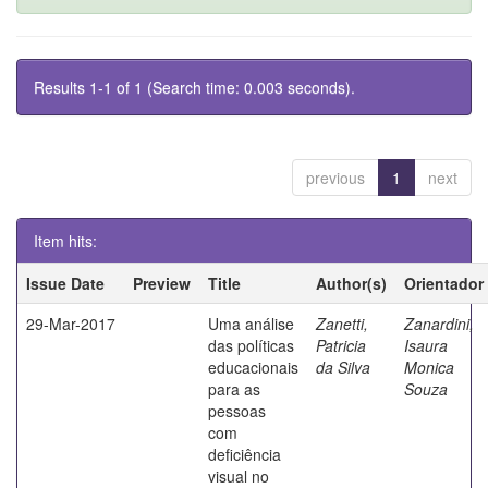
Results 1-1 of 1 (Search time: 0.003 seconds).
previous
1
next
Item hits:
Issue Date
Preview
Title
Author(s)
Orientador
29-Mar-2017
Uma análise
Zanetti,
Zanardini,
das políticas
Patricia
Isaura
educacionais
da Silva
Monica
para as
Souza
pessoas
com
deficiência
visual no