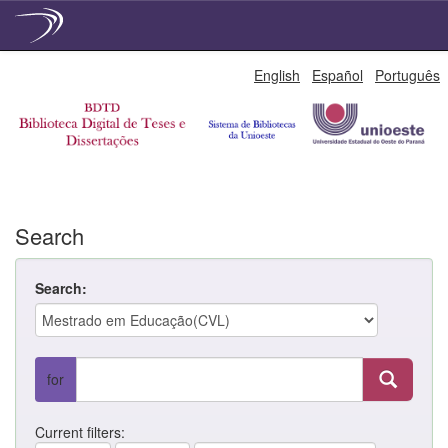
Skip
English
Español
Português
navigation
Search
Search:
for
Current filters: