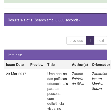
Results 1-1 of 1 (Search time: 0.003 seconds).
previous
1
next
Item hits:
Issue Date
Preview
Title
Author(s)
Orientador
29-Mar-2017
Uma análise
Zanetti,
Zanardini,
das políticas
Patricia
Isaura
educacionais
da Silva
Monica
para as
Souza
pessoas
com
deficiência
visual no