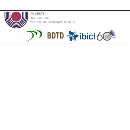
UNIOESTE
(45) 3220-3000
biblioteca.repositorio@unioeste.br