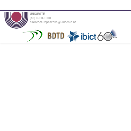
UNIOESTE
(45) 3220-3000
biblioteca.repositorio@unioeste.br