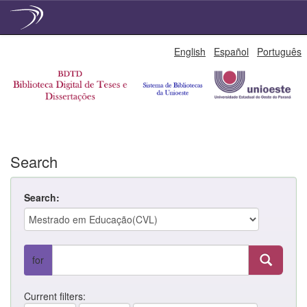
Skip
English
Español
Português
navigation
Search
Search:
for
Current filters: