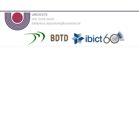
UNIOESTE
(45) 3220-3000
biblioteca.repositorio@unioeste.br