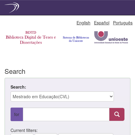
Skip
English
Español
Português
navigation
Search
Search:
for
Current filters: