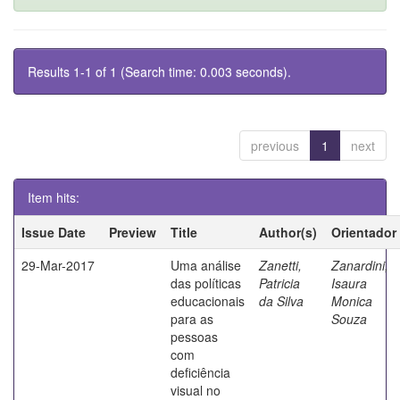
Results 1-1 of 1 (Search time: 0.003 seconds).
previous
1
next
Item hits:
Issue Date
Preview
Title
Author(s)
Orientador
29-Mar-2017
Uma análise
Zanetti,
Zanardini,
das políticas
Patricia
Isaura
educacionais
da Silva
Monica
para as
Souza
pessoas
com
deficiência
visual no