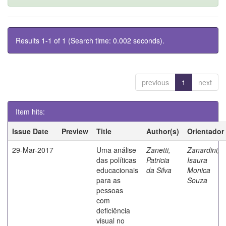
Results 1-1 of 1 (Search time: 0.002 seconds).
previous
1
next
Item hits:
Issue Date
Preview
Title
Author(s)
Orientador
29-Mar-2017
Uma análise
Zanetti,
Zanardini,
das políticas
Patricia
Isaura
educacionais
da Silva
Monica
para as
Souza
pessoas
com
deficiência
visual no