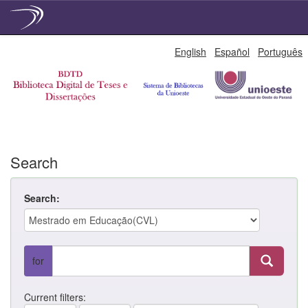
Skip
English
Español
Português
navigation
Search
Search:
for
Current filters: