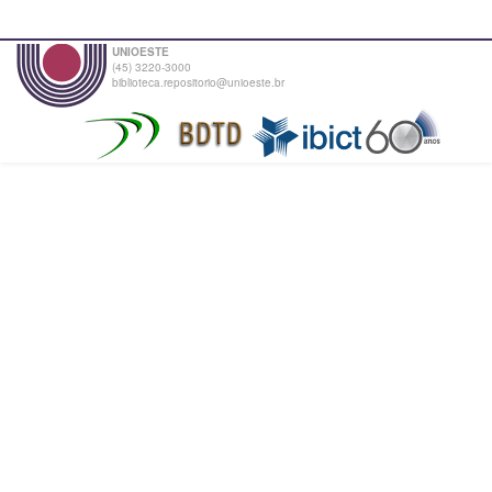
UNIOESTE
(45) 3220-3000
biblioteca.repositorio@unioeste.br