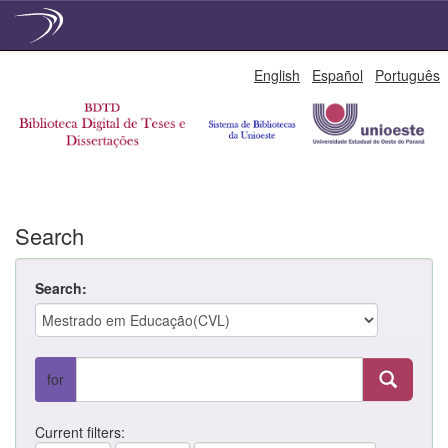
Skip
English
Español
Português
navigation
Search
Search:
for
Current filters: