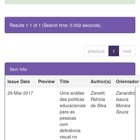
Results 1-1 of 1 (Search time: 0.002 seconds).
previous
1
next
Item hits:
Issue Date
Preview
Title
Author(s)
Orientador
29-Mar-2017
Uma análise
Zanetti,
Zanardini,
das políticas
Patricia
Isaura
educacionais
da Silva
Monica
para as
Souza
pessoas
com
deficiência
visual no