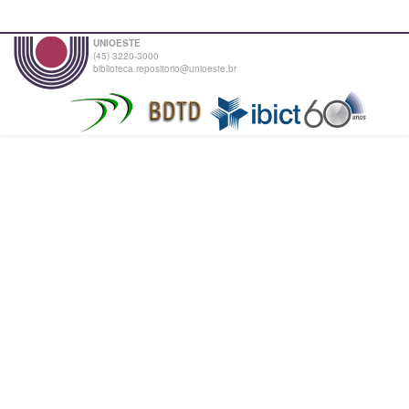
UNIOESTE
(45) 3220-3000
biblioteca.repositorio@unioeste.br