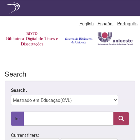
Skip
English
Español
Português
navigation
Search
Search:
for
Current filters: