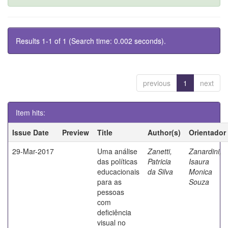
Results 1-1 of 1 (Search time: 0.002 seconds).
previous
1
next
Item hits:
Issue Date
Preview
Title
Author(s)
Orientador
29-Mar-2017
Uma análise
Zanetti,
Zanardini,
das políticas
Patricia
Isaura
educacionais
da Silva
Monica
para as
Souza
pessoas
com
deficiência
visual no