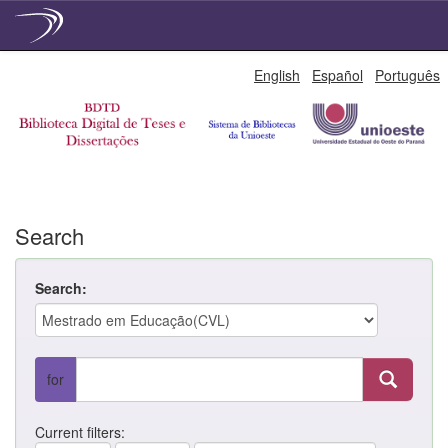
Skip
English
Español
Português
navigation
Search
Search:
for
Current filters: