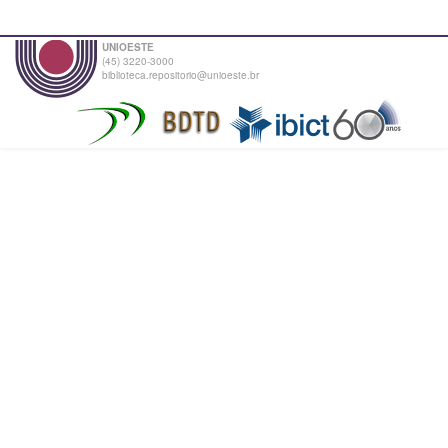
UNIOESTE
(45) 3220-3000
biblioteca.repositorio@unioeste.br