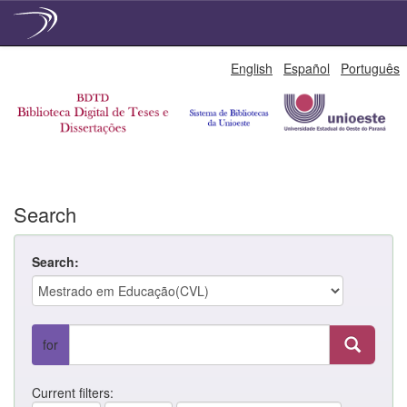
Skip
English
Español
Português
navigation
Search
Search:
for
Current filters: