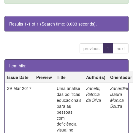
Results 1-1 of 1 (Search time: 0.003 seconds).
previous
1
next
Item hits:
Issue Date
Preview
Title
Author(s)
Orientador
29-Mar-2017
Uma análise
Zanetti,
Zanardini,
das políticas
Patricia
Isaura
educacionais
da Silva
Monica
para as
Souza
pessoas
com
deficiência
visual no