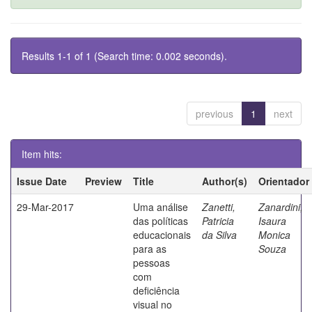
Results 1-1 of 1 (Search time: 0.002 seconds).
previous
1
next
Item hits:
Issue Date
Preview
Title
Author(s)
Orientador
29-Mar-2017
Uma análise
Zanetti,
Zanardini,
das políticas
Patricia
Isaura
educacionais
da Silva
Monica
para as
Souza
pessoas
com
deficiência
visual no