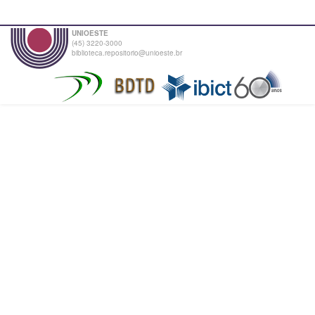
UNIOESTE
(45) 3220-3000
biblioteca.repositorio@unioeste.br