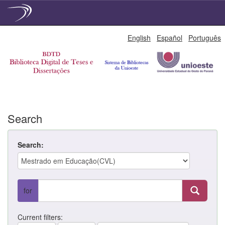
Skip
English
Español
Português
navigation
Search
Search:
for
Current filters: