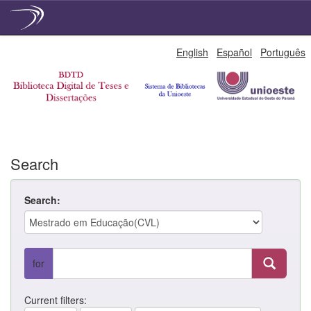
Skip
English
Español
Português
navigation
Search
Search:
for
Current filters: