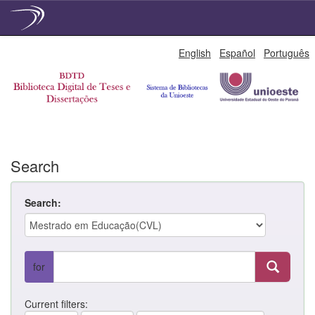
Skip
English
Español
Português
navigation
Search
Search:
for
Current filters: