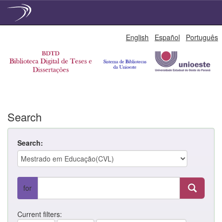
Skip
English
Español
Português
navigation
Search
Search:
for
Current filters: