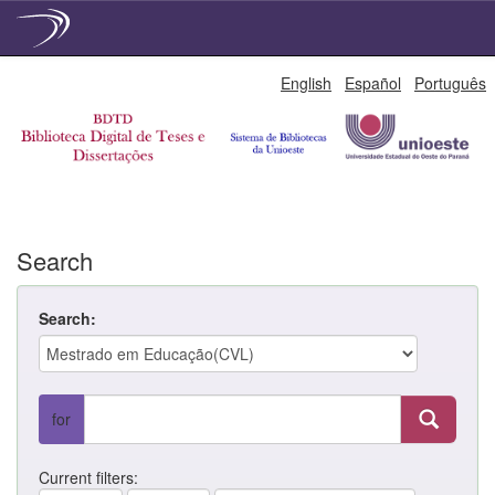
Skip
English
Español
Português
navigation
Search
Search:
for
Current filters: