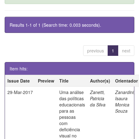
Results 1-1 of 1 (Search time: 0.003 seconds).
previous
1
next
Item hits:
Issue Date
Preview
Title
Author(s)
Orientador
29-Mar-2017
Uma análise
Zanetti,
Zanardini,
das políticas
Patricia
Isaura
educacionais
da Silva
Monica
para as
Souza
pessoas
com
deficiência
visual no