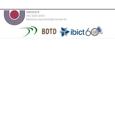
UNIOESTE
(45) 3220-3000
biblioteca.repositorio@unioeste.br