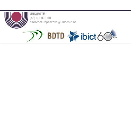
UNIOESTE
(45) 3220-3000
biblioteca.repositorio@unioeste.br