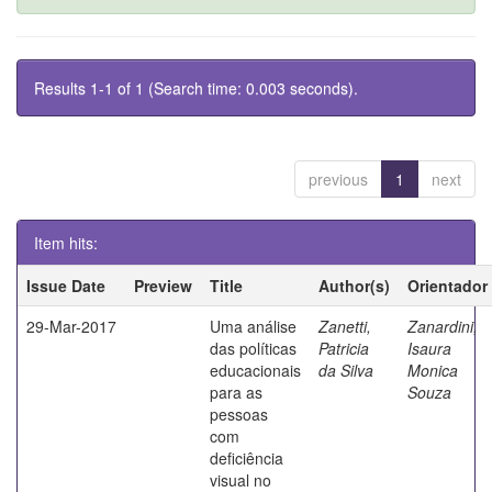
Results 1-1 of 1 (Search time: 0.003 seconds).
previous
1
next
Item hits:
Issue Date
Preview
Title
Author(s)
Orientador
29-Mar-2017
Uma análise
Zanetti,
Zanardini,
das políticas
Patricia
Isaura
educacionais
da Silva
Monica
para as
Souza
pessoas
com
deficiência
visual no