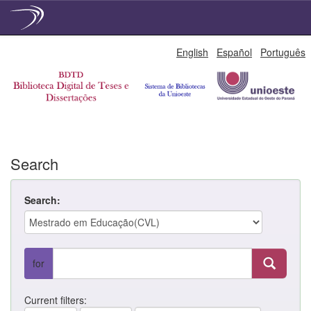
Skip
English
Español
Português
navigation
Search
Search:
for
Current filters: