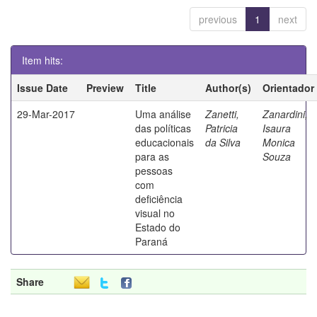
previous
1
next
Item hits:
Issue Date
Preview
Title
Author(s)
Orientador
29-Mar-2017
Uma análise
Zanetti,
Zanardini,
das políticas
Patricia
Isaura
educacionais
da Silva
Monica
para as
Souza
pessoas
com
deficiência
visual no
Estado do
Paraná
Share