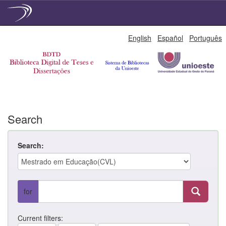
Skip
English
Español
Português
navigation
Search
Search:
for
Current filters: