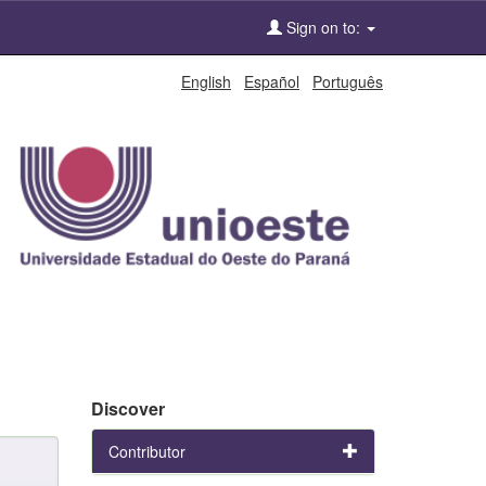
Sign on to:
English
Español
Português
Discover
Contributor