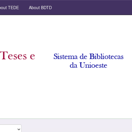
out TEDE
About BDTD