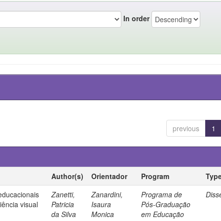
In order
previous
1
Author(s)
Orientador
Program
Typ
 educacionais
Zanetti,
Zanardini,
Programa de
Diss
ência visual
Patricia
Isaura
Pós-Graduação
da Silva
Monica
em Educação